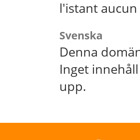
l'istant aucu
Svenska
Denna domän 
Inget innehål
upp.